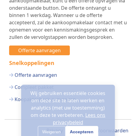
aankoopmakelaar, kunt u een offerte opvragen via
onderstaande button. De offerte ontvangt u
binnen 1 werkdag. Wanneer u de offerte
accepteerd, zal de aankoopmakelaar contact met u
opnemen voor een kennismakingsgesprek en
zullen de vervolgstappen worden besproken.
Offerte aanvragen
Snelkoppelingen
Offerte aanvragen
Compleet pakket
Wij gebruiken essentiële cookies
Koopaktecheck aanvragen
om deze site te laten werken en
analytics (met uw toestemming)
om deze te verbeteren.
Lees ons
privacybeleid
Privacy
Algemene Voorwaarden
Weigeren
Accepteren