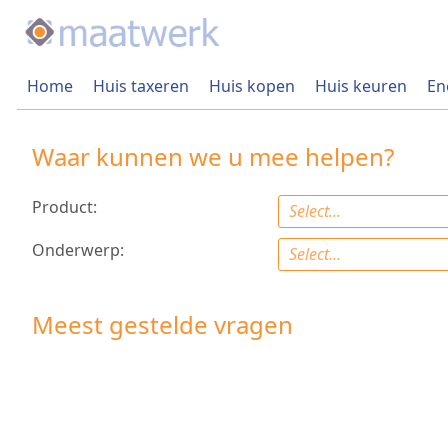
Home
Huis taxeren
Huis kopen
Huis keuren
En
Waar kunnen we u mee helpen?
Product:
Select...
Onderwerp:
Select...
Meest gestelde vragen