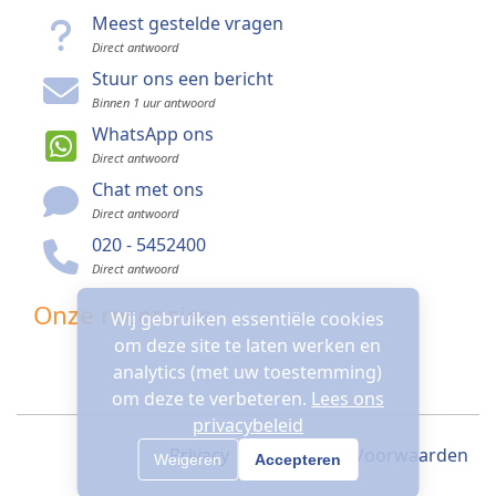
Meest gestelde vragen
Direct antwoord
Stuur ons een bericht
Binnen 1 uur antwoord
WhatsApp ons
Direct antwoord
Chat met ons
Direct antwoord
020 - 5452400
Direct antwoord
Onze recensies
Wij gebruiken essentiële cookies
om deze site te laten werken en
analytics (met uw toestemming)
om deze te verbeteren.
Lees ons
privacybeleid
Privacy
Algemene Voorwaarden
Weigeren
Accepteren