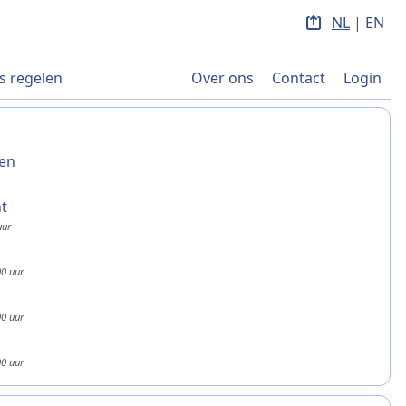
NL
|
EN
s regelen
Over ons
Contact
Login
gen
ht
uur
0 uur
0 uur
0 uur