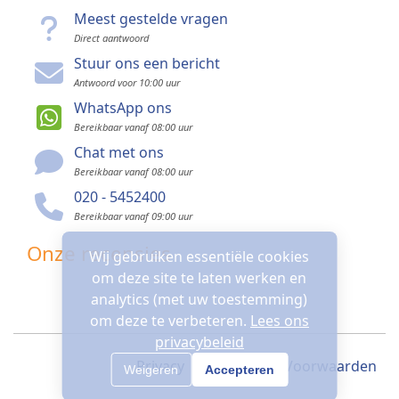
Meest gestelde vragen
Direct aantwoord
Stuur ons een bericht
Antwoord voor 10:00 uur
WhatsApp ons
Bereikbaar vanaf 08:00 uur
Chat met ons
Bereikbaar vanaf 08:00 uur
020 - 5452400
Bereikbaar vanaf 09:00 uur
Onze recensies
Wij gebruiken essentiële cookies
om deze site te laten werken en
analytics (met uw toestemming)
om deze te verbeteren.
Lees ons
privacybeleid
Privacy
Algemene Voorwaarden
Weigeren
Accepteren